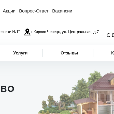
Акции
Вопрос-Ответ
Вакансии
езники №1"
г. Кирово Чепецк, ул. Центральная, д.7
С 
Услуги
Отзывы
К
ово